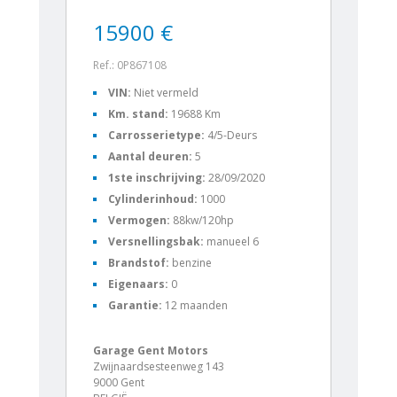
15900 €
Ref.: 0P867108
VIN:
Niet vermeld
Km. stand:
19688 Km
Carrosserietype:
4/5-Deurs
Aantal deuren:
5
1ste inschrijving:
28/09/2020
Cylinderinhoud:
1000
Vermogen:
88kw/120hp
Versnellingsbak:
manueel 6
Brandstof:
benzine
Eigenaars:
0
Garantie:
12 maanden
Garage Gent Motors
Zwijnaardsesteenweg 143
9000 Gent