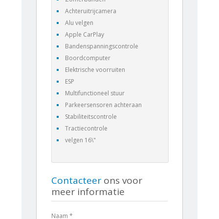
Achteruitrijcamera
Alu velgen
Apple CarPlay
Bandenspanningscontrole
Boordcomputer
Elektrische voorruiten
ESP
Multifunctioneel stuur
Parkeersensoren achteraan
Stabiliteitscontrole
Tractiecontrole
velgen 16\"
Contacteer
ons voor
meer informatie
Naam *