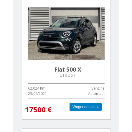
Fiat 500 X
E18B5T
62.024 Km
Benzine
23/06/2021
Automaat
Wagendetails »
Wagendetails »
17500 €