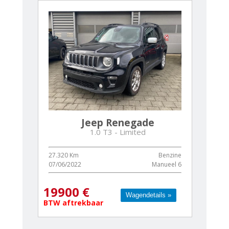
Jeep Renegade
1.0 T3 - Limited
27.320 Km
Benzine
07/06/2022
Manueel 6
19900 €
Wagendetails »
Wagendetails »
BTW aftrekbaar