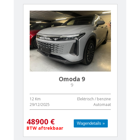
Omoda 9
9
12 Km
Elektrisch / benzine
29/12/2025
Automaat
48900 €
Wagendetails »
Wagendetails »
BTW aftrekbaar