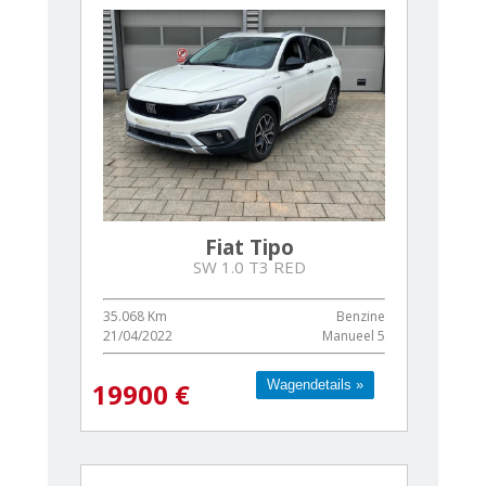
Fiat Tipo
SW 1.0 T3 RED
35.068 Km
Benzine
21/04/2022
Manueel 5
Wagendetails »
Wagendetails »
19900 €