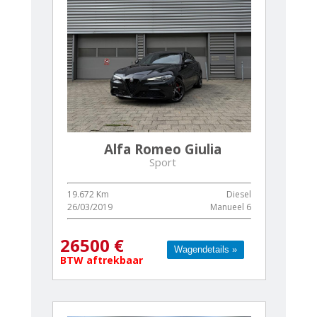
Alfa Romeo Giulia
Sport
19.672 Km
Diesel
26/03/2019
Manueel 6
26500 €
Wagendetails »
Wagendetails »
BTW aftrekbaar