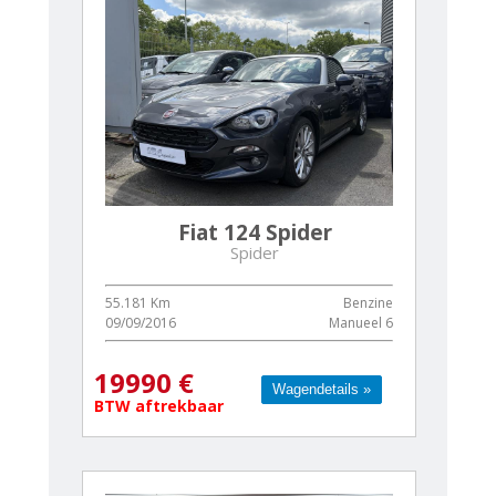
Fiat 124 Spider
Spider
55.181 Km
Benzine
09/09/2016
Manueel 6
19990 €
Wagendetails »
Wagendetails »
BTW aftrekbaar