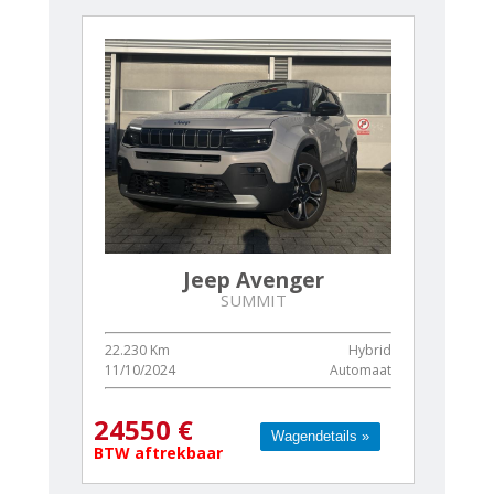
Jeep Avenger
SUMMIT
22.230 Km
Hybrid
11/10/2024
Automaat
24550 €
Wagendetails »
Wagendetails »
BTW aftrekbaar