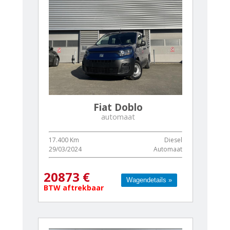
Fiat Doblo
automaat
17.400 Km
Diesel
29/03/2024
Automaat
20873 €
Wagendetails »
Wagendetails »
BTW aftrekbaar