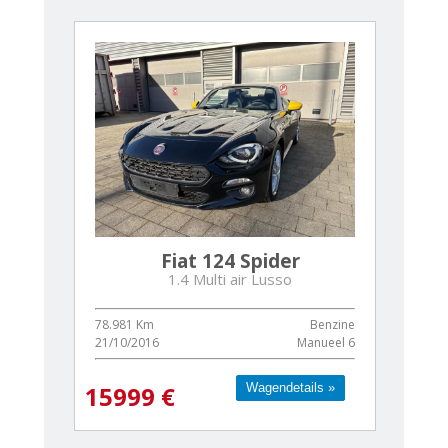
Fiat 124 Spider
1.4 Multi air Lusso
78.981 Km
Benzine
21/10/2016
Manueel 6
Wagendetails »
Wagendetails »
15999 €