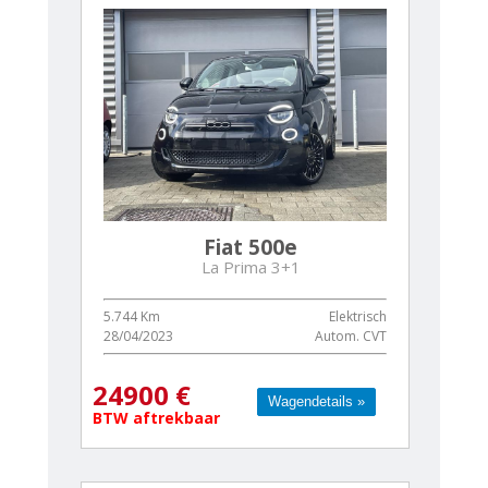
Fiat 500e
La Prima 3+1
5.744 Km
Elektrisch
28/04/2023
Autom. CVT
24900 €
Wagendetails »
Wagendetails »
BTW aftrekbaar