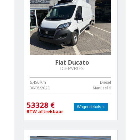
Fiat Ducato
DIEPVRIES
6.450 Km
Diesel
30/05/2023
Manueel 6
53328 €
Wagendetails »
Wagendetails »
BTW aftrekbaar