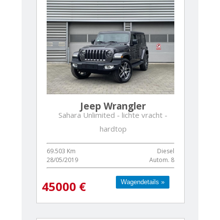
Jeep Wrangler
Sahara Unlimited - lichte vracht -
hardtop
69.503 Km
Diesel
28/05/2019
Autom. 8
Wagendetails »
Wagendetails »
45000 €