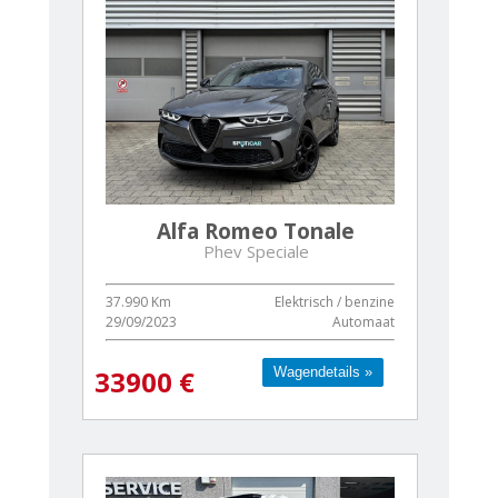
Alfa Romeo Tonale
Phev Speciale
37.990 Km
Elektrisch / benzine
29/09/2023
Automaat
Wagendetails »
Wagendetails »
33900 €