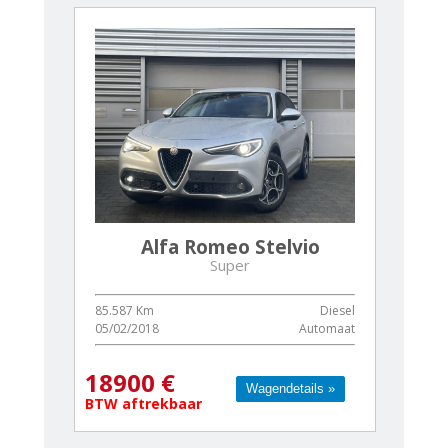
Alfa Romeo Stelvio
Super
85.587 Km
Diesel
05/02/2018
Automaat
18900 €
Wagendetails »
Wagendetails »
BTW aftrekbaar