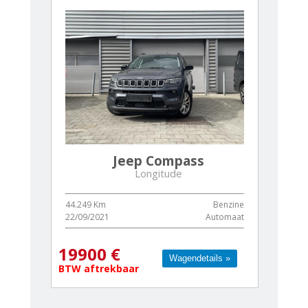
Jeep Compass
Longitude
44.249 Km
Benzine
22/09/2021
Automaat
19900 €
Wagendetails »
Wagendetails »
BTW aftrekbaar