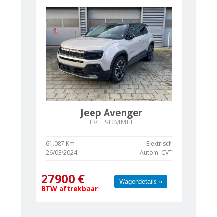
Jeep Avenger
EV - SUMMIT
61.087 Km
Elektrisch
26/03/2024
Autom. CVT
27900 €
Wagendetails »
Wagendetails »
BTW aftrekbaar