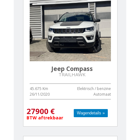
Jeep Compass
TRAILHAWK
45.675 Km
Elektrisch / benzine
26/11/2020
Automaat
27900 €
Wagendetails »
Wagendetails »
BTW aftrekbaar