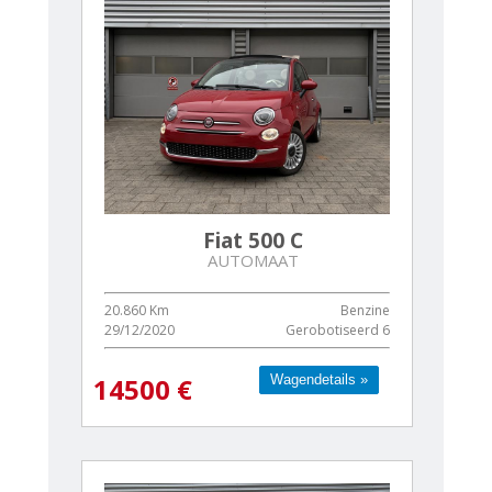
Fiat 500 C
AUTOMAAT
20.860 Km
Benzine
29/12/2020
Gerobotiseerd 6
Wagendetails »
Wagendetails »
14500 €