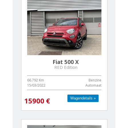
Fiat 500 X
RED Edition
66.792 Km
Benzine
15/03/2022
Automaat
Wagendetails »
Wagendetails »
15900 €