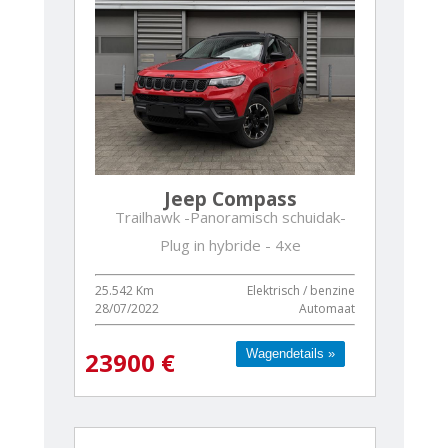
Jeep Compass
Trailhawk -Panoramisch schuidak-
Plug in hybride - 4xe
25.542 Km
Elektrisch / benzine
28/07/2022
Automaat
Wagendetails »
Wagendetails »
23900 €