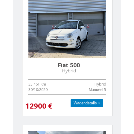
Fiat 500
Hybrid
33.461 Km
Hybrid
30/10/2020
Manueel 5
Wagendetails »
Wagendetails »
12900 €