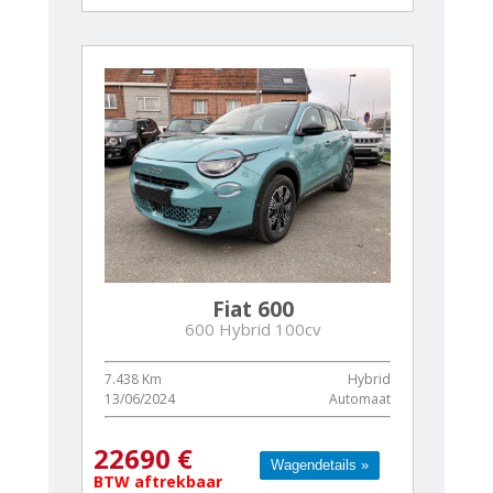
Fiat 600
600 Hybrid 100cv
7.438 Km
Hybrid
13/06/2024
Automaat
22690 €
Wagendetails »
Wagendetails »
BTW aftrekbaar