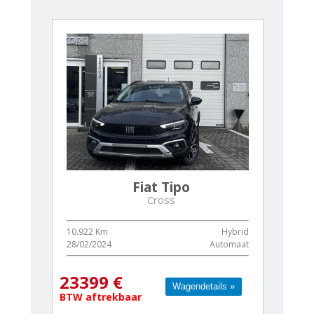
Fiat Tipo
Cross
10.922 Km
Hybrid
28/02/2024
Automaat
23399 €
Wagendetails »
Wagendetails »
BTW aftrekbaar