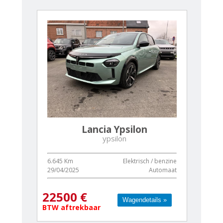
Lancia Ypsilon
ypsilon
6.645 Km
Elektrisch / benzine
29/04/2025
Automaat
22500 €
Wagendetails »
Wagendetails »
BTW aftrekbaar