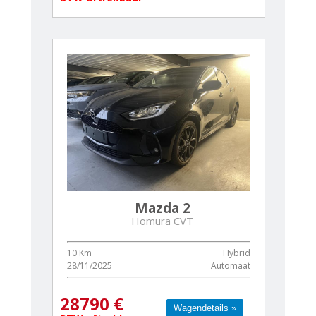
Mazda 2
Homura CVT
10 Km
Hybrid
28/11/2025
Automaat
28790 €
Wagendetails »
Wagendetails »