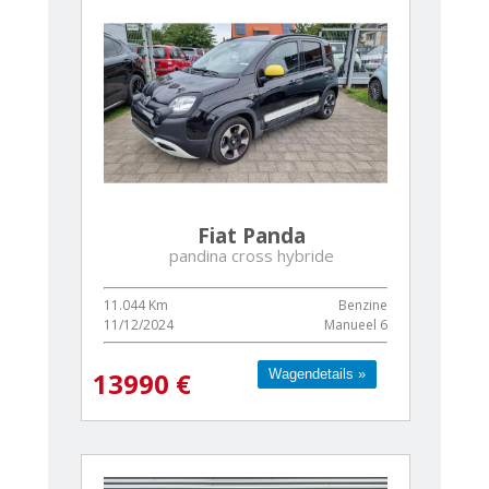
Fiat Panda
pandina cross hybride
11.044 Km
Benzine
11/12/2024
Manueel 6
Wagendetails »
Wagendetails »
13990 €