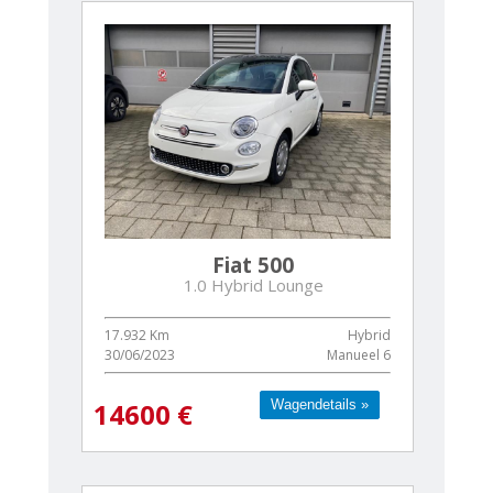
Fiat 500
1.0 Hybrid Lounge
17.932 Km
Hybrid
30/06/2023
Manueel 6
Wagendetails »
Wagendetails »
14600 €