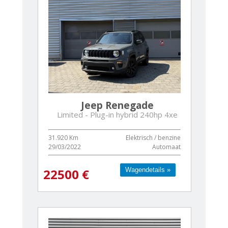
Jeep Renegade
Limited - Plug-in hybrid 240hp 4xe
31.920 Km
Elektrisch / benzine
29/03/2022
Automaat
Wagendetails »
Wagendetails »
22500 €