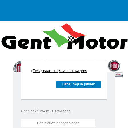
«
Terug naar de lijst van de wagens
Deze Pagina printen
Geen enkel voertuig gevonden.