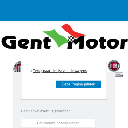
«
Terug naar de lijst van de wagens
Deze Pagina printen
Geen enkel voertuig gevonden.